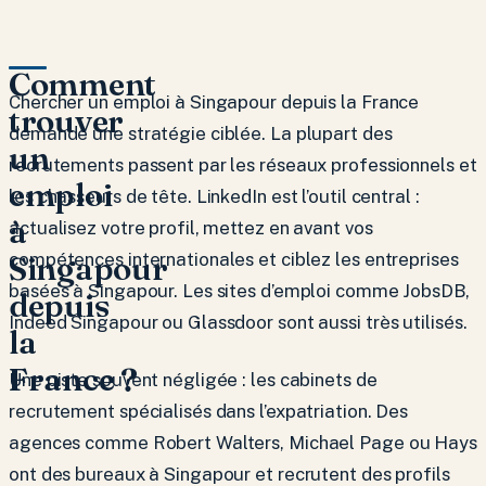
Comment
Chercher un emploi à Singapour depuis la France
trouver
demande une stratégie ciblée. La plupart des
un
recrutements passent par les réseaux professionnels et
emploi
les chasseurs de tête. LinkedIn est l’outil central :
à
actualisez votre profil, mettez en avant vos
Singapour
compétences internationales et ciblez les entreprises
basées à Singapour. Les sites d’emploi comme JobsDB,
depuis
Indeed Singapour ou Glassdoor sont aussi très utilisés.
la
France ?
Une piste souvent négligée : les cabinets de
recrutement spécialisés dans l’expatriation. Des
agences comme Robert Walters, Michael Page ou Hays
ont des bureaux à Singapour et recrutent des profils