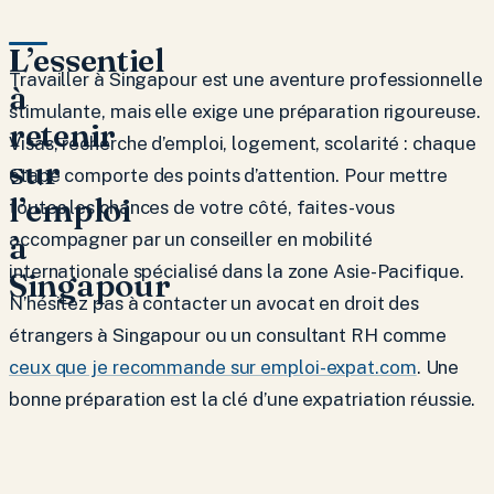
L’essentiel
Travailler à Singapour est une aventure professionnelle
à
stimulante, mais elle exige une préparation rigoureuse.
retenir
Visas, recherche d’emploi, logement, scolarité : chaque
sur
étape comporte des points d’attention. Pour mettre
l’emploi
toutes les chances de votre côté, faites-vous
à
accompagner par un conseiller en mobilité
internationale spécialisé dans la zone Asie-Pacifique.
Singapour
N’hésitez pas à contacter un avocat en droit des
étrangers à Singapour ou un consultant RH comme
ceux que je recommande sur emploi-expat.com
. Une
bonne préparation est la clé d’une expatriation réussie.