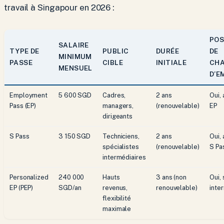
travail à Singapour en 2026 :
POS
SALAIRE
TYPE DE
PUBLIC
DURÉE
DE
MINIMUM
PASSE
CIBLE
INITIALE
CH
MENSUEL
D’E
Employment
5 600 SGD
Cadres,
2 ans
Oui,
Pass (EP)
managers,
(renouvelable)
EP
dirigeants
S Pass
3 150 SGD
Techniciens,
2 ans
Oui,
spécialistes
(renouvelable)
S Pa
intermédiaires
Personalized
240 000
Hauts
3 ans (non
Oui, 
EP (PEP)
SGD/an
revenus,
renouvelable)
inte
flexibilité
maximale