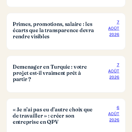
7
Primes, promotions, salaire : les
AOÛT
écarts que la transparence devra
2026
rendre visibles
7
Demenager en Turquie : votre
AOÛT
projet est-il vraiment prêt à
2026
partir ?
6
« Je n’ai pas eu d’autre choix que
AOÛT
de travailler » : créer son
2026
entreprise en QPV