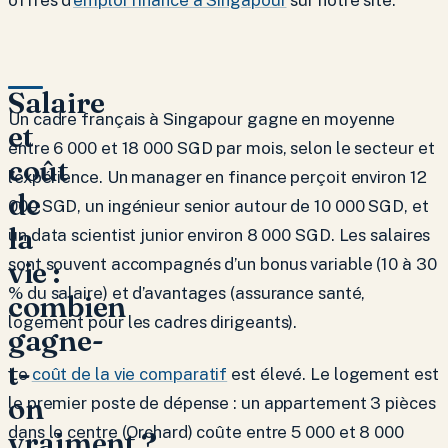
Salaire
Un cadre français à Singapour gagne en moyenne
et
entre 6 000 et 18 000 SGD par mois, selon le secteur et
coût
l’expérience. Un manager en finance perçoit environ 12
de
000 SGD, un ingénieur senior autour de 10 000 SGD, et
la
un data scientist junior environ 8 000 SGD. Les salaires
vie :
sont souvent accompagnés d’un bonus variable (10 à 30
% du salaire) et d’avantages (assurance santé,
combien
logement pour les cadres dirigeants).
gagne-
t-
Le
coût de la vie comparatif
est élevé. Le logement est
on
le premier poste de dépense : un appartement 3 pièces
dans le centre (Orchard) coûte entre 5 000 et 8 000
vraiment ?