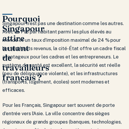
Pourquoi
Singapour n’est pas une destination comme les autres.
Singapour
Avec un PIB par habitant parmi les plus élevés au
attire
monde et un taux d’imposition maximal de 24 % pour
autant
les très hauts revenus, la cité-État offre un cadre fiscal
de
avantageux pour les cadres et les entrepreneurs. Le
travailleurs
système de santé est excellent, la sécurité est réelle
(peu de délinquance violente), et les infrastructures
français ?
(transports, logement, écoles) sont modernes et
efficaces.
Pour les Français, Singapour sert souvent de porte
d’entrée vers l’Asie. La ville concentre des sièges
régionaux de grands groupes (banques, technologies,