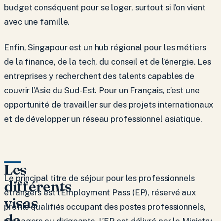
budget conséquent pour se loger, surtout si l’on vient
avec une famille.
Enfin, Singapour est un hub régional pour les métiers
de la finance, de la tech, du conseil et de l’énergie. Les
entreprises y recherchent des talents capables de
couvrir l’Asie du Sud-Est. Pour un Français, c’est une
opportunité de travailler sur des projets internationaux
et de développer un réseau professionnel asiatique.
Les
Le principal titre de séjour pour les professionnels
différents
étrangers est l’Employment Pass (EP), réservé aux
visas
profils qualifiés occupant des postes professionnels,
de
managers ou dirigeants. L’EP est délivré par le Ministry