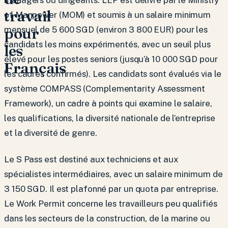
travail
of Manpower (MOM) et soumis à un salaire minimum
pour
mensuel de 5 600 SGD (environ 3 800 EUR) pour les
candidats les moins expérimentés, avec un seuil plus
les
élevé pour les postes seniors (jusqu’à 10 000 SGD pour
Français
les cadres confirmés). Les candidats sont évalués via le
système COMPASS (Complementarity Assessment
Framework), un cadre à points qui examine le salaire,
les qualifications, la diversité nationale de l’entreprise
et la diversité de genre.
Le S Pass est destiné aux techniciens et aux
spécialistes intermédiaires, avec un salaire minimum de
3 150 SGD. Il est plafonné par un quota par entreprise.
Le Work Permit concerne les travailleurs peu qualifiés
dans les secteurs de la construction, de la marine ou