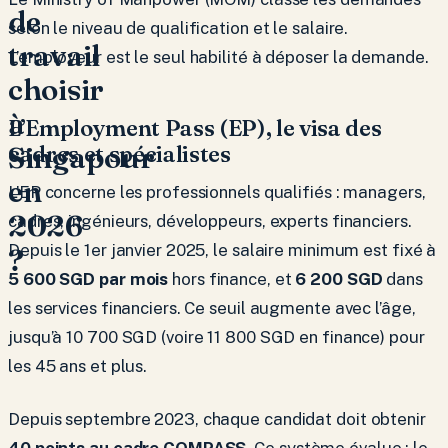
de
selon le niveau de qualification et le salaire.
travail
L’employeur est le seul habilité à déposer la demande.
choisir
à
L’Employment Pass (EP), le visa des
Singapour
cadres et spécialistes
en
L’EP concerne les professionnels qualifiés : managers,
2026
cadres, ingénieurs, développeurs, experts financiers.
Depuis le 1er janvier 2025, le salaire minimum est fixé à
?
5 600 SGD par mois
hors finance, et
6 200 SGD
dans
les services financiers. Ce seuil augmente avec l’âge,
jusqu’à 10 700 SGD (voire 11 800 SGD en finance) pour
les 45 ans et plus.
Depuis septembre 2023, chaque candidat doit obtenir
40 points au cadre COMPASS
. Ce système évalue : le