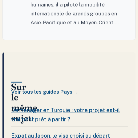
humaines, il a piloté la mobilité
internationale de grands groupes en
Asie-Pacifique et au Moyen-Orient,…
Sur
Voir tous les guides Pays →
le
même
Demenager en Turquie : votre projet est-il
sujet
vraiment prêt à partir ?
Expat au Japon, le visa choisi au départ