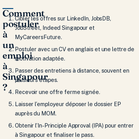
Comment
Cibler les offres sur LinkedIn, JobsDB,
postuler
JobStreet, Indeed Singapour et
à
MyCareersFuture.
un
Postuler avec un CV en anglais et une lettre de
emploi
motivation adaptée.
à
Passer des entretiens à distance, souvent en
Singapour
plusieurs étapes.
?
Recevoir une offre ferme signée.
Laisser l’employeur déposer le dossier EP
auprès du MOM.
Obtenir l’In-Principle Approval (IPA) pour entrer
à Singapour et finaliser le pass.