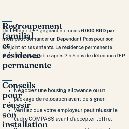
Regroupement
Un titulaire d’EP gagnant au moins
6 000 SGD par
familial
mois
peut demander un Dependant Pass pour son
et
conjoint et ses enfants. La résidence permanente
résidence
devient envisageable après 2 à 5 ans de détention d’EP.
permanente
Conseils
Négociez une housing allowance ou un
pour
package de relocation avant de signer.
réussir
Vérifiez que votre employeur peut réussir le
son
cadre COMPASS avant d’accepter l’offre.
installation