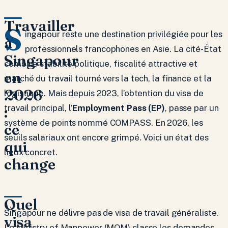
Travailler
S
ingapour reste une destination privilégiée pour les
à
professionnels francophones en Asie. La cité-État
Singapour
combine stabilité politique, fiscalité attractive et
en
marché du travail tourné vers la tech, la finance et la
2026
logistique. Mais depuis 2023, l’obtention du visa de
:
travail principal, l’
Employment Pass (EP)
, passe par un
système de points nommé COMPASS. En 2026, les
ce
seuils salariaux ont encore grimpé. Voici un état des
qui
lieux concret.
change
Quel
Singapour ne délivre pas de visa de travail généraliste.
visa
Le Ministry of Manpower (MOM) classe les demandes