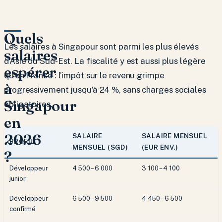
Quels
Les salaires à Singapour sont parmi les plus élevés
salaires
d’Asie du Sud-Est. La fiscalité y est aussi plus légère
espérer
qu’en France : l’impôt sur le revenu grimpe
à
progressivement jusqu’à 24 %, sans charges sociales
Singapour
obligatoires.
en
2026
SALAIRE
SALAIRE MENSUEL
PROFIL
MENSUEL (SGD)
(EUR ENV.)
?
Développeur
4 500 – 6 000
3 100 – 4 100
junior
Développeur
6 500 – 9 500
4 450 – 6 500
confirmé