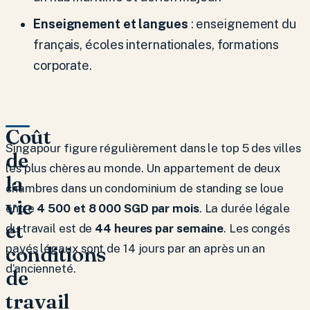
Enseignement et langues
: enseignement du
français, écoles internationales, formations
corporate.
Coût
Singapour figure régulièrement dans le top 5 des villes
de
les plus chères au monde. Un appartement de deux
la
chambres dans un condominium de standing se loue
vie
entre
4 500 et 8 000 SGD par mois
. La durée légale
et
du travail est de
44 heures par semaine
. Les congés
conditions
payés légaux sont de 14 jours par an après un an
d’ancienneté.
de
travail