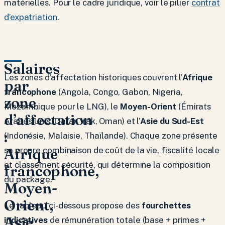
matérielles. Pour le cadre juridique, voir le pilier
contrat
d’expatriation
.
Salaires
Les zones d’affectation historiques couvrent l’
Afrique
par
francophone
(Angola, Congo, Gabon, Nigeria,
zone
Mozambique pour le LNG), le
Moyen-Orient
(Émirats
d’affectation
Arabes Unis, Qatar, Irak, Oman) et l’
Asie du Sud-Est
:
(Indonésie, Malaisie, Thaïlande). Chaque zone présente
Afrique
sa propre combinaison de coût de la vie, fiscalité locale
et classement sécurité, qui détermine la composition
francophone,
du package.
Moyen-
Orient,
Le tableau ci-dessous propose des
fourchettes
Asie
indicatives
de rémunération totale (base + primes +