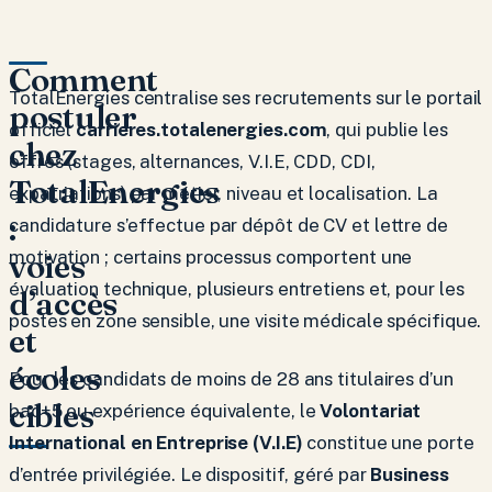
Comment
TotalEnergies centralise ses recrutements sur le portail
postuler
officiel
carrieres.totalenergies.com
, qui publie les
chez
offres (stages, alternances, V.I.E, CDD, CDI,
TotalEnergies
expatriations) par métier, niveau et localisation. La
:
candidature s’effectue par dépôt de CV et lettre de
voies
motivation ; certains processus comportent une
évaluation technique, plusieurs entretiens et, pour les
d’accès
postes en zone sensible, une visite médicale spécifique.
et
écoles
Pour les candidats de moins de 28 ans titulaires d’un
cibles
bac+5 ou expérience équivalente, le
Volontariat
International en Entreprise (V.I.E)
constitue une porte
d’entrée privilégiée. Le dispositif, géré par
Business