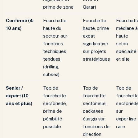
prime de zone
Qatar)
Confirmé (4-
Fourchette
Fourchette
Fourchett
10 ans)
haute du
haute, prime
médiane à
secteur sur
expat
haute
fonctions
significative
selon
techniques
sur projets
spécialité
tendues
stratégiques
et site
(drilling,
subsea)
Senior /
Top de
Top de
Top de
expert (10
fourchette
fourchette
fourchett
ans et plus)
sectorielle,
sectorielle,
sectoriell
prime de
packages
sur
pénibilité
élargis sur
expertise
possible
fonctions de
rare
direction