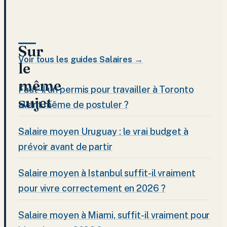
Sur
Voir tous les guides Salaires →
le
même
Faut-il un permis pour travailler à Toronto
sujet
avant même de postuler ?
Salaire moyen Uruguay : le vrai budget à
prévoir avant de partir
Salaire moyen à Istanbul suffit-il vraiment
pour vivre correctement en 2026 ?
Salaire moyen à Miami, suffit-il vraiment pour