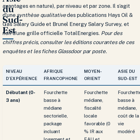
avantages en nature), par niveau et par zone. Il s’agit
du
d’une
synthèse qualitative
des publications Hays Oil &
Sud-
Gas Salary Guide et Brunel Energy Salary Survey, et
Est
non d’une grille officielle TotalEnergies.
Pour des
chiffres précis, consulter les éditions courantes de ces
enquêtes et les fiches Glassdoor par poste.
NIVEAU
AFRIQUE
MOYEN-
ASIE DU
D’EXPÉRIENCE
FRANCOPHONE
ORIENT
SUD-EST
Débutant (0-
Fourchette
Fourchette
Fourchett
3 ans)
basse à
médiane,
basse à
médiane
fiscalité
médiane,
sectorielle,
locale
coût de la
package
favorable (0
vie
incluant
% IR aux
modéré
logement et
EAU et