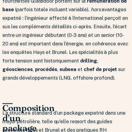
fourchettes Glassdoor portent sur la
rémunération de
base
(parfois totale incluant variable),
hors
avantages
expatrié : l’ingénieur affecté à l’international perçoit en
sus les compléments détaillés ci-après. Ensuite, l’écart
entre un ingénieur débutant (0-3 ans) et un senior (10-
20 ans) est important dans l’énergie, en cohérence avec
les enquêtes Hays et Brunel. Les spécialités à plus
forte tension sont historiquement
drilling
,
géosciences
,
procédés
,
subsea
et
chef de projet
sur
grands développements (LNG, offshore profond).
Composition
La structure standard d’un package expatrié dans une
d’un
major pétrolière, telle qu’elle ressort des guides
package
sectoriels Hays et Brunel et des pratiques RH