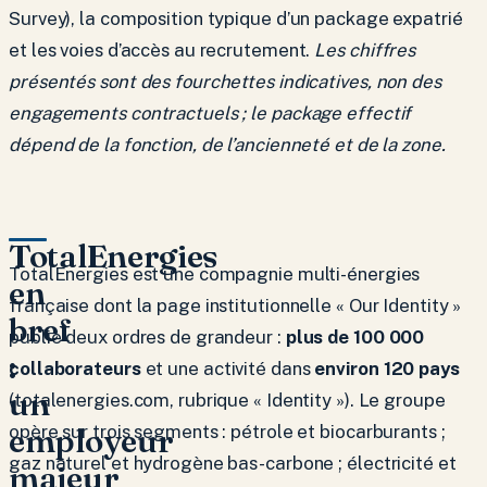
Survey), la composition typique d’un package expatrié
et les voies d’accès au recrutement.
Les chiffres
présentés sont des fourchettes indicatives, non des
engagements contractuels ; le package effectif
dépend de la fonction, de l’ancienneté et de la zone.
TotalEnergies
TotalEnergies est une compagnie multi-énergies
en
française dont la page institutionnelle « Our Identity »
bref
publie deux ordres de grandeur :
plus de 100 000
:
collaborateurs
et une activité dans
environ 120 pays
un
(totalenergies.com, rubrique « Identity »). Le groupe
employeur
opère sur trois segments : pétrole et biocarburants ;
gaz naturel et hydrogène bas-carbone ; électricité et
majeur