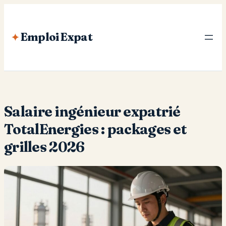
Aller
au
Emploi Expat
contenu
Salaire ingénieur expatrié
TotalEnergies : packages et
grilles 2026