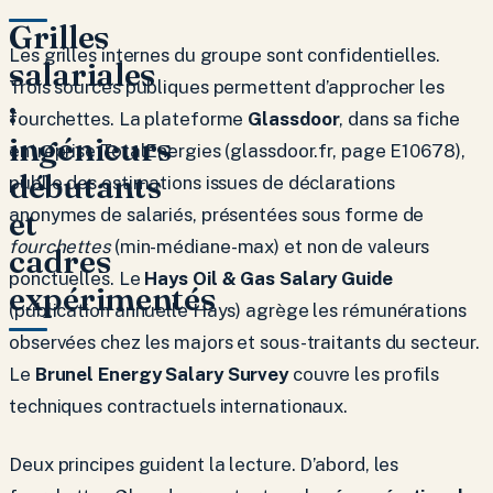
Grilles
Les grilles internes du groupe sont confidentielles.
salariales
Trois sources publiques permettent d’approcher les
:
fourchettes. La plateforme
Glassdoor
, dans sa fiche
ingénieurs
entreprise TotalEnergies (glassdoor.fr, page E10678),
débutants
publie des estimations issues de déclarations
et
anonymes de salariés, présentées sous forme de
fourchettes
(min-médiane-max) et non de valeurs
cadres
ponctuelles. Le
Hays Oil & Gas Salary Guide
expérimentés
(publication annuelle Hays) agrège les rémunérations
observées chez les majors et sous-traitants du secteur.
Le
Brunel Energy Salary Survey
couvre les profils
techniques contractuels internationaux.
Deux principes guident la lecture. D’abord, les